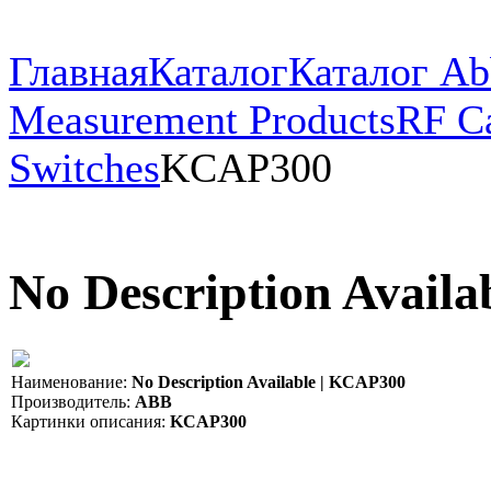
Главная
Каталог
Каталог Ab
Measurement Products
RF Ca
Switches
KCAP300
No Description Avail
Наименование:
No Description Available | KCAP300
Производитель:
ABB
Картинки описания:
KCAP300