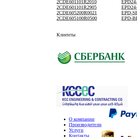
2CDE601101R2010
EPD24-
2CDE601101R2905
EPD24-
2CDE605200R0021
EPD-SB
2CDE605100R0500
EPD-BB
Клиенты
О компании
Производители
Услуги
Контакты