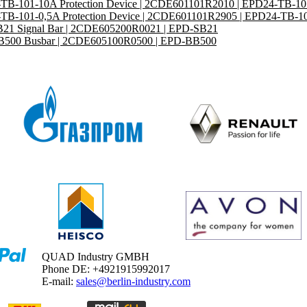
TB-101-10A Protection Device | 2CDE601101R2010 | EPD24-TB-1
TB-101-0,5A Protection Device | 2CDE601101R2905 | EPD24-TB-1
21 Signal Bar | 2CDE605200R0021 | EPD-SB21
500 Busbar | 2CDE605100R0500 | EPD-BB500
QUAD Industry GMBH
Phone DE: +4921915992017
E-mail:
sales@berlin-industry.com