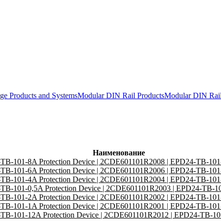
ge Products and Systems
Modular DIN Rail Products
Modular DIN Ra
Наименование
TB-101-8A Protection Device | 2CDE601101R2008 | EPD24-TB-10
TB-101-6A Protection Device | 2CDE601101R2006 | EPD24-TB-10
TB-101-4A Protection Device | 2CDE601101R2004 | EPD24-TB-10
TB-101-0,5A Protection Device | 2CDE601101R2003 | EPD24-TB-1
TB-101-2A Protection Device | 2CDE601101R2002 | EPD24-TB-10
TB-101-1A Protection Device | 2CDE601101R2001 | EPD24-TB-10
TB-101-12A Protection Device | 2CDE601101R2012 | EPD24-TB-1