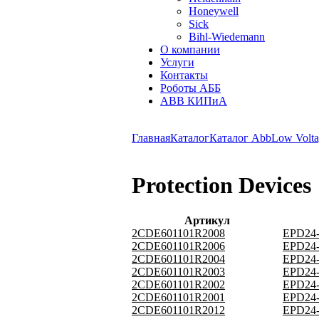
Honeywell
Sick
Bihl-Wiedemann
О компании
Услуги
Контакты
Роботы АББ
ABB КИПиА
Главная
Каталог
Каталог Abb
Low Volta
Protection Devices
Артикул
2CDE601101R2008
EPD24-
2CDE601101R2006
EPD24-
2CDE601101R2004
EPD24-
2CDE601101R2003
EPD24-
2CDE601101R2002
EPD24-
2CDE601101R2001
EPD24-
2CDE601101R2012
EPD24-