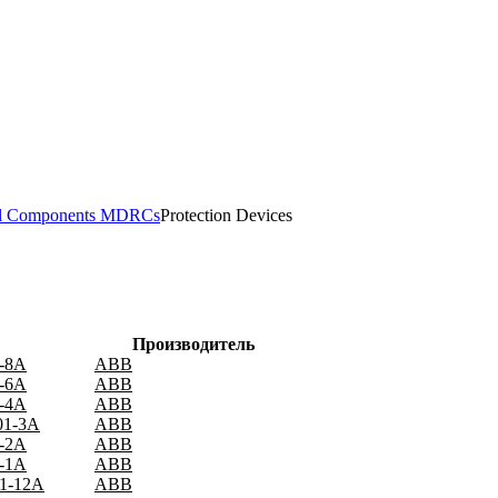
il Components MDRCs
Protection Devices
Производитель
1-8A
ABB
1-6A
ABB
1-4A
ABB
01-3A
ABB
1-2A
ABB
1-1A
ABB
01-12A
ABB