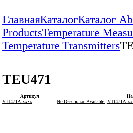
Главная
Каталог
Каталог Ab
Products
Temperature Measu
Temperature Transmitters
TE
TEU471
Артикул
На
V11471A-xxxx
No Description Available | V11471A-x