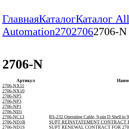
Главная
Каталог
Каталог All
Automation
270
2706
2706-N
2706-N
Артикул
Наим
2706-NX11
2706-NX10
2706-NP5
2706-NP3
2706-NP1
2706-ND1
2706-NC13
RS-232 Operating Cable, 9-pin D Shell to 9-
2706-ND1R
SUPT REINSTATEMENT CONTRACT F
2706-ND1S
SUPT RENEWAL CONTRACT FOR 27