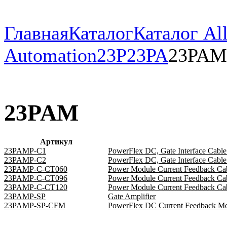
Главная
Каталог
Каталог All
Automation
23P
23PA
23PAM
23PAM
Артикул
23PAMP-C1
PowerFlex DC, Gate Interface Cable 
23PAMP-C2
PowerFlex DC, Gate Interface Cable 
23PAMP-C-CT060
Power Module Current Feedback Ca
23PAMP-C-CT096
Power Module Current Feedback Ca
23PAMP-C-CT120
Power Module Current Feedback Ca
23PAMP-SP
Gate Amplifier
23PAMP-SP-CFM
PowerFlex DC Current Feedback M