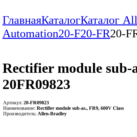
Главная
Каталог
Каталог All
Automation
20-F
20-FR
20-F
Rectifier module sub-a
20FR09823
Артикул:
20-FR09823
Наименование:
Rectifier module sub-as., FR9, 600V Class
Производитель:
Allen-Bradley