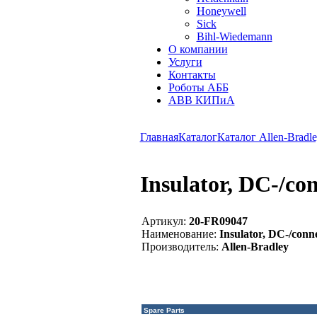
Honeywell
Sick
Bihl-Wiedemann
О компании
Услуги
Контакты
Роботы АББ
ABB КИПиА
Главная
Каталог
Каталог Allen-Bradle
Insulator, DC-/co
Артикул:
20-FR09047
Наименование:
Insulator, DC-/conn
Производитель:
Allen-Bradley
Spare Parts