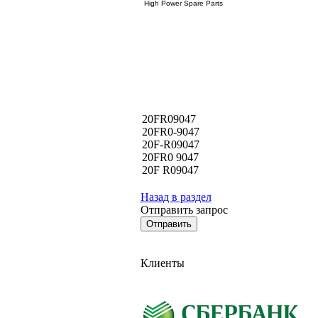
High Power Spare Parts
20FR09047
20FR0-9047
20F-R09047
20FR0 9047
20F R09047
Назад в раздел
Отправить запрос
Клиенты