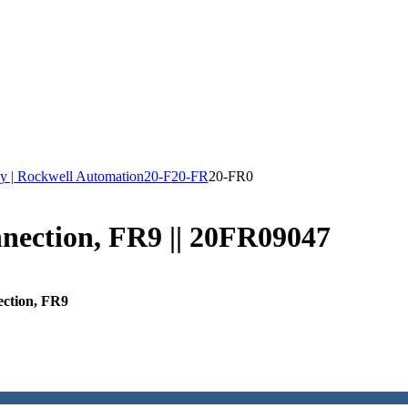
y | Rockwell Automation
20-F
20-FR
20-FR0
nnection, FR9 || 20FR09047
ection, FR9