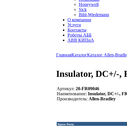
Honeywell
Sick
Bihl-Wiedemann
О компании
Услуги
Контакты
Роботы АББ
ABB КИПиА
Главная
Каталог
Каталог Allen-Bradle
Insulator, DC+/-,
Артикул:
20-FR09046
Наименование:
Insulator, DC+/-, F
Производитель:
Allen-Bradley
Spare Parts