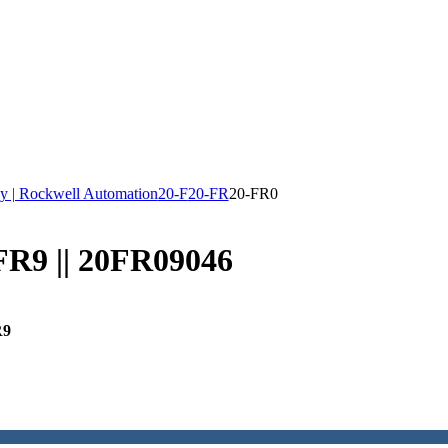
y | Rockwell Automation
20-F
20-FR
20-FR0
 FR9 || 20FR09046
R9