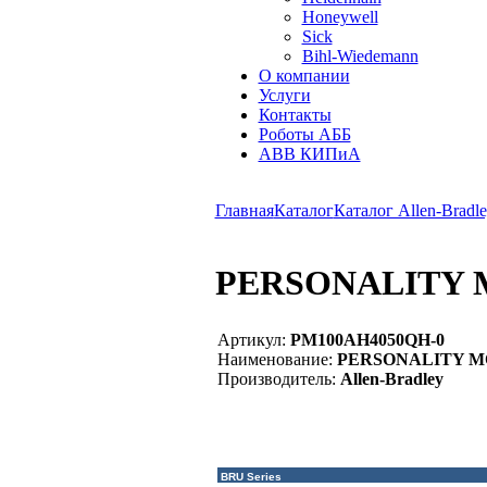
Honeywell
Sick
Bihl-Wiedemann
О компании
Услуги
Контакты
Роботы АББ
ABB КИПиА
Главная
Каталог
Каталог Allen-Bradle
PERSONALITY M
Артикул:
PM100AH4050QH-0
Наименование:
PERSONALITY 
Производитель:
Allen-Bradley
BRU Series