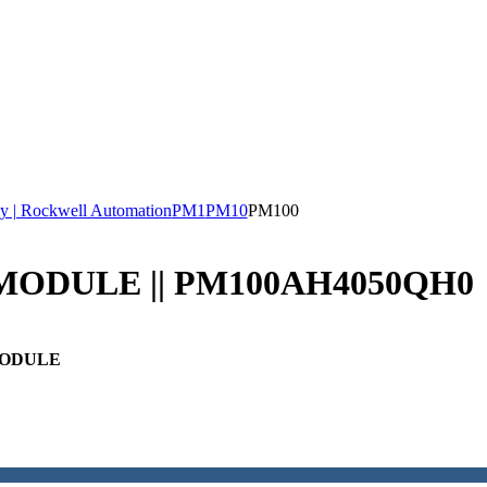
y | Rockwell Automation
PM1
PM10
PM100
ODULE || PM100AH4050QH0
MODULE