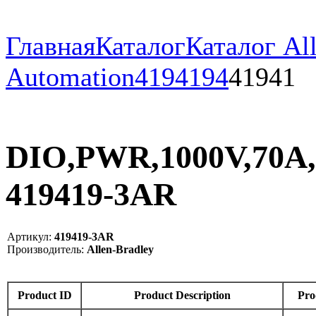
Главная
Каталог
Каталог All
Automation
419
4194
41941
DIO,PWR,1000V,70A,
419419-3AR
Артикул:
419419-3AR
Производитель:
Allen-Bradley
Product ID
Product Description
Pro