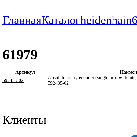
Главная
Каталог
heidenhain
61979
Артикул
Наимен
Absolute rotary encoder (singleturn) with integ
592435-02
592435-02
Клиенты