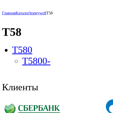
Главная
Каталог
honeywell
T58
T58
T580
T5800-
Клиенты