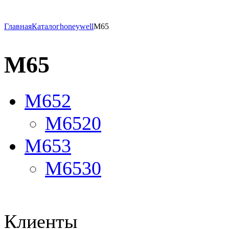
Главная
Каталог
honeywell
M65
M65
M652
M6520
M653
M6530
Клиенты