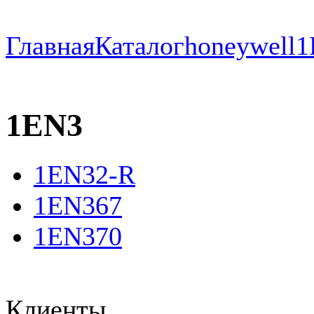
Главная
Каталог
honeywell
1
1EN3
1EN32-R
1EN367
1EN370
Клиенты